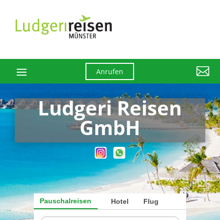

Anrufen
Ludgeri Reisen
GmbH
Pauschalreisen
Hotel
Flug